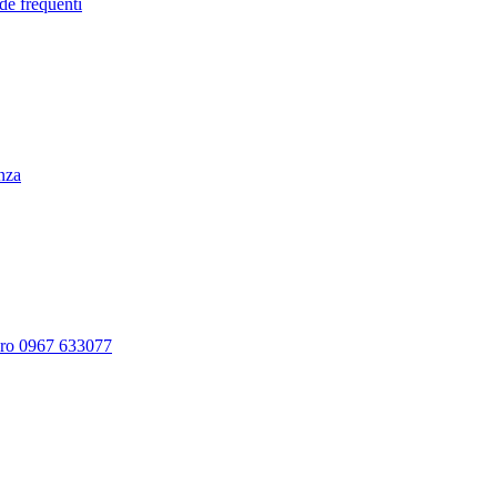
de frequenti
enza
ero 0967 633077