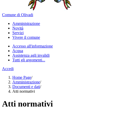
Comune di Olivadi
Amministrazione
Novità
Servizi
Vivere il comune
Accesso all'informazione
Acqua
Assistenza agli invalidi
Tutti gli argomenti...
Accedi
Home Page
/
Amministrazione
/
Documenti e dati
/
Atti normativi
Atti normativi