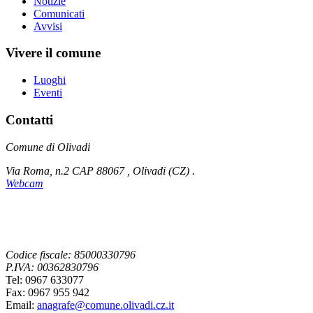
Notizie
Comunicati
Avvisi
Vivere il comune
Luoghi
Eventi
Contatti
Comune di Olivadi
Via Roma, n.2 CAP 88067 , Olivadi (CZ) .
Webcam
Codice fiscale: 85000330796
P.IVA: 00362830796
Tel: 0967 633077
Fax: 0967 955 942
Email:
anagrafe@comune.olivadi.cz.it