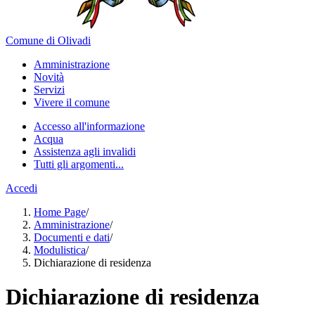
Comune di Olivadi
Amministrazione
Novità
Servizi
Vivere il comune
Accesso all'informazione
Acqua
Assistenza agli invalidi
Tutti gli argomenti...
Accedi
Home Page
/
Amministrazione
/
Documenti e dati
/
Modulistica
/
Dichiarazione di residenza
Dichiarazione di residenza